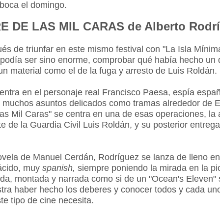
 boca el domingo.
 DE LAS MIL CARAS de Alberto Rodrí
s de triunfar en este mismo festival con "La Isla Mínima
 podía ser sino enorme, comprobar qué había hecho un 
n material como el de la fuga y arresto de Luis Roldán.
centra en el personaje real Francisco Paesa, espía españ
n muchos asuntos delicados como tramas alrededor de E
as Mil Caras" se centra en una de esas operaciones, la 
te de la Guardia Civil Luis Roldán, y su posterior entreg
vela de Manuel Cerdán, Rodríguez se lanza de lleno en u
ácido, muy
spanish,
siempre poniendo la mirada en la pi
a, montada y narrada como si de un "Ocean's Eleven" s
tra haber hecho los deberes y conocer todos y cada uno
te tipo de cine necesita.