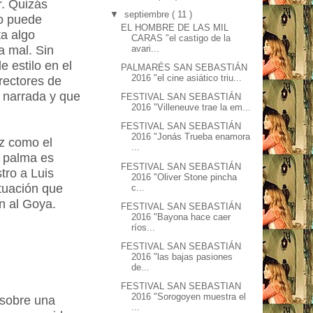
r. Quizás
▼
septiembre
( 11 )
do puede
EL HOMBRE DE LAS MIL
ta algo
CARAS "el castigo de la
avari...
a mal. Sin
 estilo en el
PALMARÉS SAN SEBASTIÁN
2016 "el cine asiático triu...
rectores de
n narrada y que
FESTIVAL SAN SEBASTIÁN
2016 "Villeneuve trae la em...
FESTIVAL SAN SEBASTIÁN
2016 "Jonás Trueba enamora
ez como el
...
a palma es
FESTIVAL SAN SEBASTIÁN
tro a Luis
2016 "Oliver Stone pincha
ituación que
c...
n al Goya.
FESTIVAL SAN SEBASTIÁN
2016 "Bayona hace caer
ríos...
FESTIVAL SAN SEBASTIÁN
2016 "las bajas pasiones
de...
FESTIVAL SAN SEBASTIAN
2016 "Sorogoyen muestra el
 sobre una
...