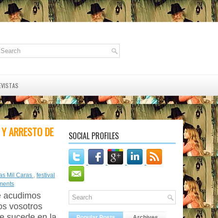
EVISTAS
 Y ARRESTO DE
SOCIAL PROFILES
as Mil Caras
,
festival
ments
ue acudimos
os vosotros
e sucede en la
Popular Posts
Archives