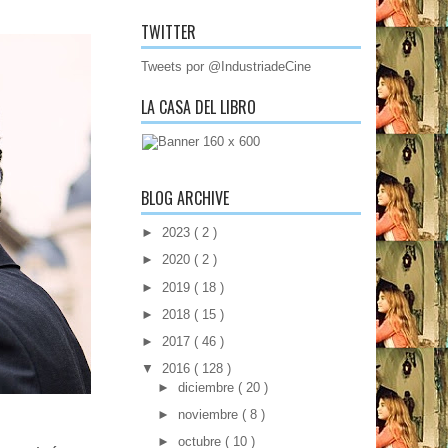
TWITTER
Tweets por @IndustriadeCine
LA CASA DEL LIBRO
BLOG ARCHIVE
►
2023
( 2 )
►
2020
( 2 )
►
2019
( 18 )
►
2018
( 15 )
►
2017
( 46 )
▼
2016
( 128 )
►
diciembre
( 20 )
►
noviembre
( 8 )
►
octubre
( 10 )