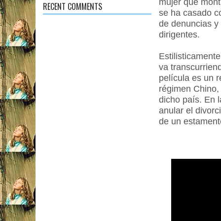
mujer que monta
RECENT COMMENTS
se ha casado c
de denuncias y 
dirigentes.
Estilisticament
va transcurrien
película es un r
régimen Chino,
dicho país. En 
anular el divor
de un estament