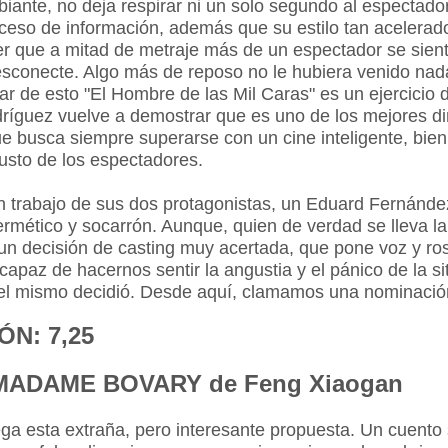
biante, no deja respirar ni un solo segundo al espectado
ceso de información, además que su estilo tan acelera
r que a mitad de metraje más de un espectador se sien
esconecte. Algo más de reposo no le hubiera venido nad
r de esto "El Hombre de las Mil Caras" es un ejercicio de
ríguez vuelve a demostrar que es uno de los mejores di
ue busca siempre superarse con un cine inteligente, bie
usto de los espectadores.
n trabajo de sus dos protagonistas, un Eduard Fernánd
rmético y socarrón. Aunque, quien de verdad se lleva l
un decisión de casting muy acertada, que pone voz y ros
capaz de hacernos sentir la angustia y el pánico de la s
 el mismo decidió. Desde aquí, clamamos una nominació
N: 7,25
MADAME BOVARY de Feng Xiaogan
ga esta extraña, pero interesante propuesta. Un cuento