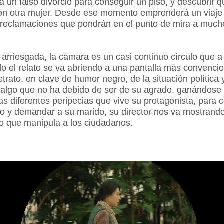
 un falso divorcio para conseguir un piso, y descubrir 
on otra mujer. Desde ese momento emprenderá un viaje
reclamaciones que pondrán en el punto de mira a mucho
e arriesgada, la cámara es un casi continuo círculo que 
do el relato se va abriendo a una pantalla más convencio
etrato, en clave de humor negro, de la situación política y
 algo que no ha debido de ser de su agrado, ganándose 
las diferentes peripecias que vive su protagonista, para 
cio y demandar a su marido, su director nos va mostrando
o que manipula a los ciudadanos.