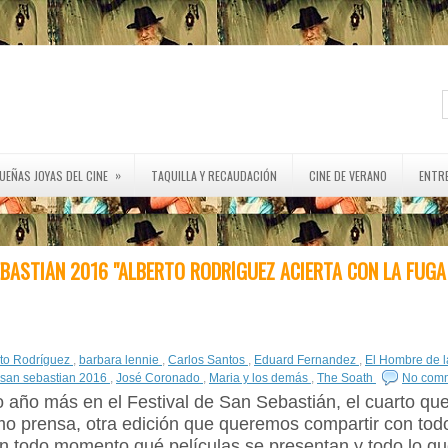
»
UEÑAS JOYAS DEL CINE
TAQUILLA Y RECAUDACIÓN
CINE DE VERANO
ENTR
EBASTIÁN 2016 "ALBERTO RODRÍGUEZ ACIERTA CON LA FUGA
rto Rodríguez
,
barbara lennie
,
Carlos Santos
,
Eduard Fernandez
,
El Hombre de l
l san sebastian 2016
,
José Coronado
,
Maria y los demás
,
The Soath
No com
 año más en el Festival de San Sebastián, el cuarto q
o prensa, otra edición que queremos compartir con tod
n todo momento qué películas se presentan y todo lo qu