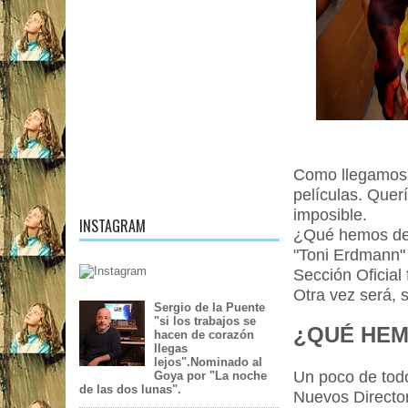
Como llegamos 
películas. Quer
imposible.
INSTAGRAM
¿Qué hemos deja
"Toni Erdmann" 
Sección Oficial
Otra vez será,
Sergio de la Puente
"si los trabajos se
¿QUÉ HEM
hacen de corazón
llegas
lejos".Nominado al
Un poco de todo,
Goya por "La noche
de las dos lunas".
Nuevos Director