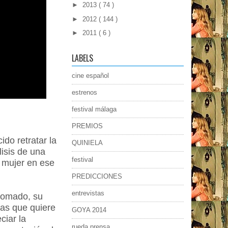
►
2013
( 74 )
►
2012
( 144 )
►
2011
( 6 )
LABELS
cine español
estrenos
festival málaga
PREMIOS
do retratar la
QUINIELA
isis de una
festival
a mujer en ese
PREDICCIONES
entrevistas
 tomado, su
eas que quiere
GOYA 2014
ciar la
rueda prensa