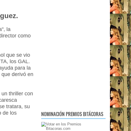
guez.
", la
director como
ol que se vio
TA, los GAL.
ayuda para la
a que derivó en
n thriller con
caresca
e tratara, su
 de los
NOMINACIÓN PREMIOS BITÁCORAS