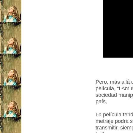
Pero, más allá 
película, "I Am
sociedad manipu
país.
La película ten
metraje podrá s
transmitir, sie