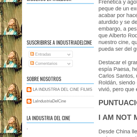
Frenética y ago
peque de un ex
acabar por hace
aturdido y se d
embargo, a pesa
que Alberto Rod
SUSCRIBIRSE A INDUSTRIADELCINE
nuestro cine, q
pueda ser del g
Entradas
Destacar el gra
Comentarios
espía Paesa, he
Carlos Santos, 
SOBRE NOSOTROS
Roldán, siendo 
vivió, pero que
LA INDUSTRIA DEL CINE FILMS
PUNTUACIÓ
LaIndustriaDelCine
I AM NOT 
LA INDUSTRIA DEL CINE
-
Desde China lle