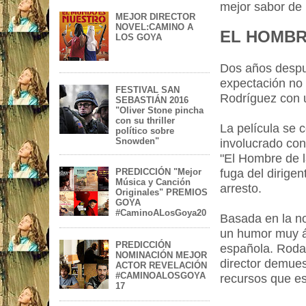
mejor sabor de
MEJOR DIRECTOR
NOVEL:CAMINO A
EL HOMBRE
LOS GOYA
Dos años despué
expectación no
FESTIVAL SAN
Rodríguez con u
SEBASTIÁN 2016
"Oliver Stone pincha
con su thriller
La película se 
político sobre
Snowden"
involucrado co
"El Hombre de l
PREDICCIÓN "Mejor
fuga del dirigen
Música y Canción
arresto.
Originales" PREMIOS
GOYA
#CaminoALosGoya20
Basada en la no
un humor muy 
PREDICCIÓN
española. Rodad
NOMINACIÓN MEJOR
director demues
ACTOR REVELACIÓN
#CAMINOALOSGOYA
recursos que es
17