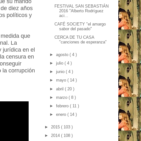
que su marido
FESTIVAL SAN SEBASTIÁN
 de diez años
2016 "Alberto Rodríguez
s políticos y
aci...
CAFÉ SOCIETY "el amargo
sabor del pasado"
a medida que
CERCA DE TU CASA
nal. La
"canciones de esperanza"
 jurídica en el
►
agosto
( 4 )
la censura en
conseguir
►
julio
( 4 )
 la corrupción
►
junio
( 4 )
►
mayo
( 14 )
►
abril
( 20 )
►
marzo
( 8 )
►
febrero
( 11 )
►
enero
( 14 )
►
2015
( 103 )
►
2014
( 108 )