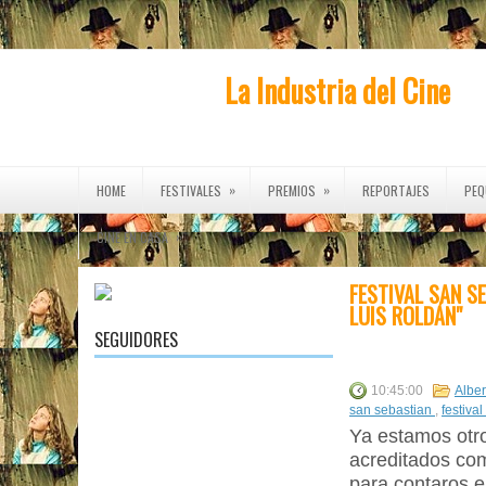
La Industria del Cine
»
»
HOME
FESTIVALES
PREMIOS
REPORTAJES
PEQ
»
CINE EN CASA
FESTIVAL SAN S
LUIS ROLDÁN"
SEGUIDORES
10:45:00
Albe
san sebastian
,
festiva
Ya estamos otro
acreditados com
para contaros e