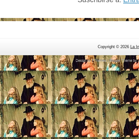
Copyright ©
2026
La I
Design by
FThemes
| Blogger Theme by