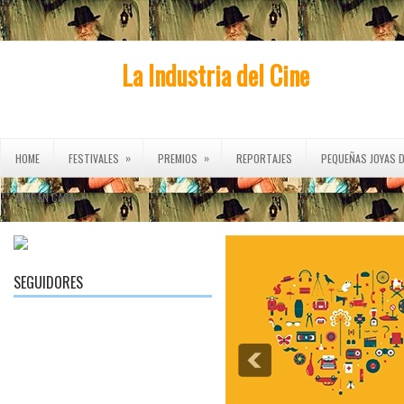
La Industria del Cine
»
»
HOME
FESTIVALES
PREMIOS
REPORTAJES
PEQUEÑAS JOYAS D
»
CINE EN CASA
SEGUIDORES