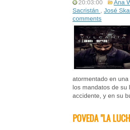
20:03:00
Ana 
Sacristán
,
José Ska
comments
atormentado en una 
los mandatos de su l
accidente, y en su b
POVEDA "LA LUCH