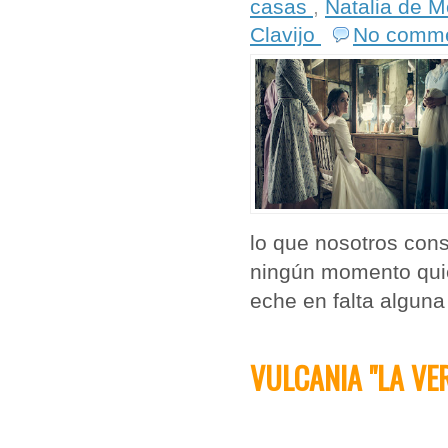
casas
,
Natalia de M
Clavijo
No comm
lo que nosotros con
ningún momento quier
eche en falta alguna
VULCANIA "LA VE