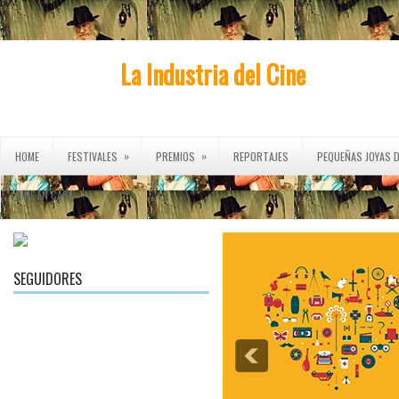
La Industria del Cine
»
»
HOME
FESTIVALES
PREMIOS
REPORTAJES
PEQUEÑAS JOYAS D
»
CINE EN CASA
SEGUIDORES