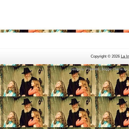
Copyright ©
2026
La I
Design by
FThemes
| Blogger Theme by