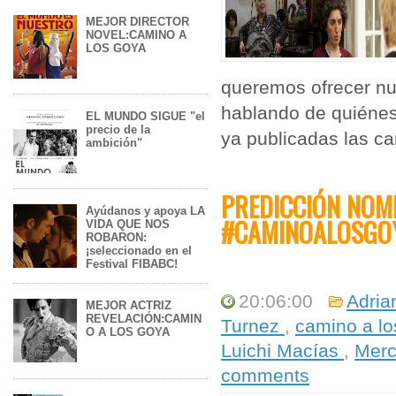
MEJOR DIRECTOR
NOVEL:CAMINO A
LOS GOYA
queremos ofrecer nu
hablando de quiénes
EL MUNDO SIGUE "el
precio de la
ya publicadas las ca
ambición"
PREDICCIÓN NOM
Ayúdanos y apoya LA
#CAMINOALOSGO
VIDA QUE NOS
ROBARON:
¡seleccionado en el
Festival FIBABC!
20:06:00
Adria
MEJOR ACTRIZ
REVELACIÓN:CAMIN
Turnez
,
camino a l
O A LOS GOYA
Luichi Macías
,
Mer
comments