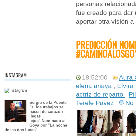
personas relacionad
fue creado para dar 
aportar otra visión a
PREDICCIÓN NOM
#CAMINOALOSGO
INSTAGRAM
18:52:00
Aura 
elena anaya
,
Elvir
actriz de reparto
,
Pi
Terele Pávez
No
Sergio de la Puente
"si los trabajos se
hacen de corazón
llegas
lejos".Nominado al
Goya por "La noche
de las dos lunas".