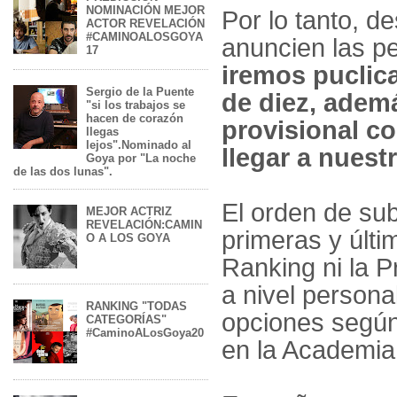
NOMINACIÓN MEJOR
Por lo tanto, 
ACTOR REVELACIÓN
#CAMINOALOSGOYA
anuncien las p
17
iremos puclic
Sergio de la Puente
de diez, adem
"si los trabajos se
hacen de corazón
provisional c
llegas
lejos".Nominado al
llegar a nue
Goya por "La noche
de las dos lunas".
El orden de sub
MEJOR ACTRIZ
REVELACIÓN:CAMIN
primeras y últi
O A LOS GOYA
Ranking ni la P
a nivel persona
RANKING "TODAS
opciones según
CATEGORÍAS"
#CaminoALosGoya20
en la Academia