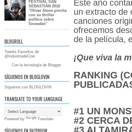
Este año conta
FESTIVAL SAN
SEBASTIÁN 2016
un extracto de 
"Oliver Stone pincha
con su thriller
canciones origi
político sobre
Snowden"
ofrecemos desd
de la película, e
BLOGROLL
Tweets Favoritos de
¡Que viva la m
@IndustriadeCine
Con la tecnología de
Blogger
.
RANKING (C
SÍGUENOS EN BLOGLOVIN
PUBLICADA
Síguenos con BLOGLOVIN
TRANSLATE TO YOUR LANGUAGE
#1 UN MONS
#2 CERCA D
Powered by
Translate
#3 ALTAMIR
SÍGUENOS EN FACEBOOK