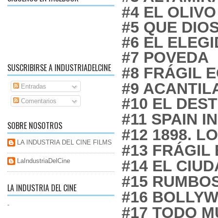
#4 EL OLIVO
#5 QUE DIO
#6 EL ELEG
#7 POVEDA
SUSCRIBIRSE A INDUSTRIADELCINE
#8 FRÁGIL E
#9 ACANTIL
Entradas
#10 EL DES
Comentarios
#11 SPAIN I
SOBRE NOSOTROS
#12 1898. L
LA INDUSTRIA DEL CINE FILMS
#13 FRÁGIL 
#14 EL CIU
LaIndustriaDelCine
#15 RUMBO
LA INDUSTRIA DEL CINE
#16 BOLLYW
-
#17 TODO M