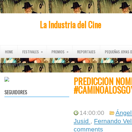
La Industria del Cine
»
»
HOME
FESTIVALES
PREMIOS
REPORTAJES
PEQUEÑAS JOYAS D
»
CINE EN CASA
PREDICCIÓN NOM
#CAMINOALOSGO
SEGUIDORES
14:00:00
Ángel
Jusid
,
Fernando Ve
comments