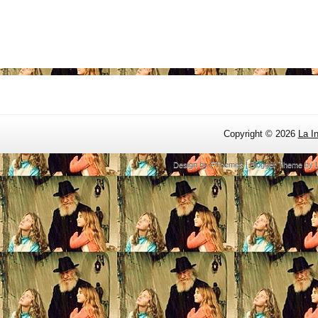
Copyright ©
2026
La I
Design by
FThemes
| Blogger Theme by