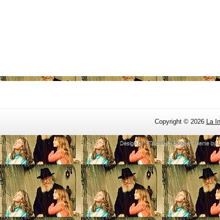
Copyright ©
2026
La I
Design by
FThemes
| Blogger Theme by