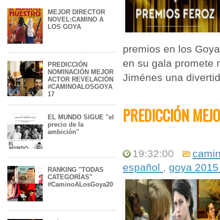
MEJOR DIRECTOR
NOVEL:CAMINO A
LOS GOYA
premios en los Goy
en su gala promete 
PREDICCIÓN
NOMINACIÓN MEJOR
Jiménes una divertid
ACTOR REVELACIÓN
#CAMINOALOSGOYA
17
PREDICCIÓN MEJO
EL MUNDO SIGUE "el
precio de la
ambición"
19:32:00
camin
español
,
goya 201
RANKING "TODAS
CATEGORÍAS"
#CaminoALosGoya20