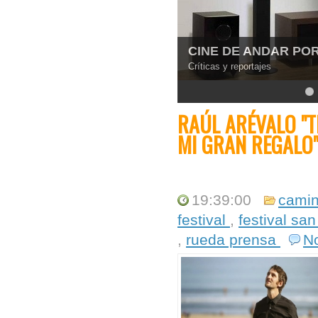
5
RAÚL ARÉVALO "
MI GRAN REGALO
19:39:00
camin
festival
,
festival sa
,
rueda prensa
N