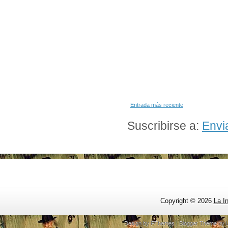
Entrada más reciente
Suscribirse a:
Envi
Copyright ©
2026
La I
Design by
FThemes
| Blogger Theme by