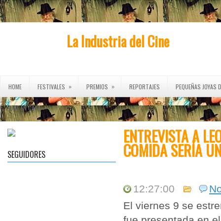
La Industria del Cine
»
»
HOME
FESTIVALES
PREMIOS
REPORTAJES
PEQUEÑAS JOYAS D
»
CINE EN CASA
ENTREVISTA A LE
COMIDA SERÍA UN
SEGUIDORES
12:27:00
N
El viernes 9 se estr
fue presentada en el