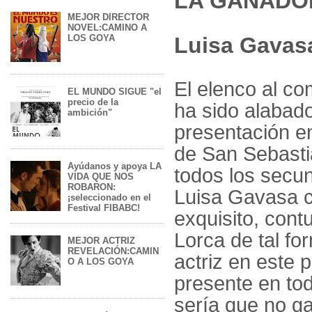
LA GANADO
MEJOR DIRECTOR
NOVEL:CAMINO A
LOS GOYA
Luisa Gavas
El elenco al co
EL MUNDO SIGUE "el
precio de la
ha sido alabad
ambición"
presentación en
de San Sebasti
Ayúdanos y apoya LA
todos los secun
VIDA QUE NOS
ROBARON:
Luisa Gavasa c
¡seleccionado en el
Festival FIBABC!
exquisito, cont
Lorca de tal f
MEJOR ACTRIZ
REVELACIÓN:CAMIN
actriz en este p
O A LOS GOYA
presente en tod
sería que no g