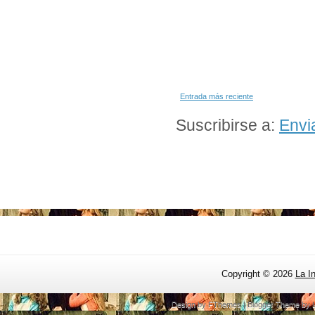
Entrada más reciente
Suscribirse a:
Envi
Copyright ©
2026
La I
Design by
FThemes
| Blogger Theme by