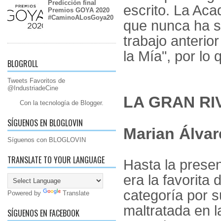
Predicción final
escrito. La Aca
Premios GOYA 2020
#CaminoALosGoya20
que nunca ha s
trabajo anterio
la Mía", por lo
BLOGROLL
Tweets Favoritos de
@IndustriadeCine
LA GRAN RI
Con la tecnología de
Blogger
.
SÍGUENOS EN BLOGLOVIN
Marian Álvar
Síguenos con BLOGLOVIN
TRANSLATE TO YOUR LANGUAGE
Hasta la presen
era la favorita 
categoría por 
Powered by
Translate
maltratada en l
SÍGUENOS EN FACEBOOK