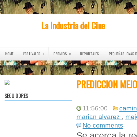
La Industria del Cine
»
»
HOME
FESTIVALES
PREMIOS
REPORTAJES
PEQUEÑAS JOYAS D
»
CINE EN CASA
PREDICCIÓN MEJO
SEGUIDORES
11:56:00
camin
marian alvarez
,
mej
No comments
Se acerca la re