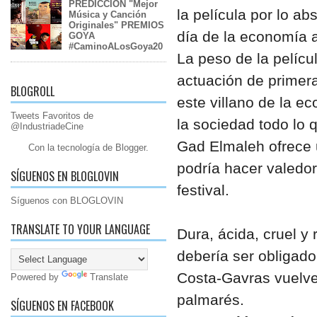
PREDICCIÓN "Mejor
la película por lo a
Música y Canción
Originales" PREMIOS
día de la economía a
GOYA
#CaminoALosGoya20
La peso de la pelícu
actuación de primer
BLOGROLL
este villano de la e
Tweets Favoritos de
la sociedad todo lo q
@IndustriadeCine
Gad Elmaleh ofrece 
Con la tecnología de
Blogger
.
podría hacer valedor
SÍGUENOS EN BLOGLOVIN
festival.
Síguenos con BLOGLOVIN
TRANSLATE TO YOUR LANGUAGE
Dura, ácida, cruel y 
debería ser obligado 
Costa-Gavras vuelve 
Powered by
Translate
palmarés.
SÍGUENOS EN FACEBOOK