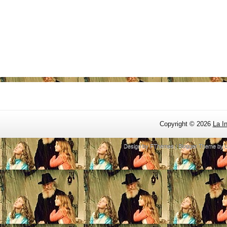
Copyright ©
2026
La I
Design by
FThemes
| Blogger Theme by