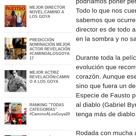
podríamos poner per
MEJOR DIRECTOR
Todo lo que nos cue
NOVEL:CAMINO A
LOS GOYA
sabemos que ocurren
director es de todo
en la sombra y no sa
PREDICCIÓN
NOMINACIÓN MEJOR
ACTOR REVELACIÓN
#CAMINOALOSGOYA
Durante toda la pelí
17
evolución que recorr
MEJOR ACTRIZ
corazón. Aunque ese
REVELACIÓN:CAMIN
O A LOS GOYA
sino que fuera un d
Especie de Fausto p
al diablo (Gabriel B
RANKING "TODAS
CATEGORÍAS"
tenga más de diablo 
#CaminoALosGoya20
Rodada con mucha ag