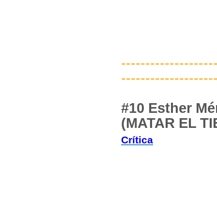
-------------------
-------------------
#10 Esther M
(MATAR EL TI
Crítica