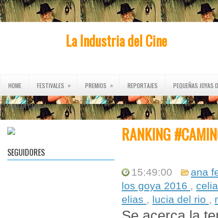
La Industria del Cine
»
»
HOME
FESTIVALES
PREMIOS
REPORTAJES
PEQUEÑAS JOYAS D
»
CINE EN CASA
RANKING #CAMIN
SEGUIDORES
15:49:00
ana f
los goya 2016
,
celi
elias
,
lucia del rio
,
Se acerca la t