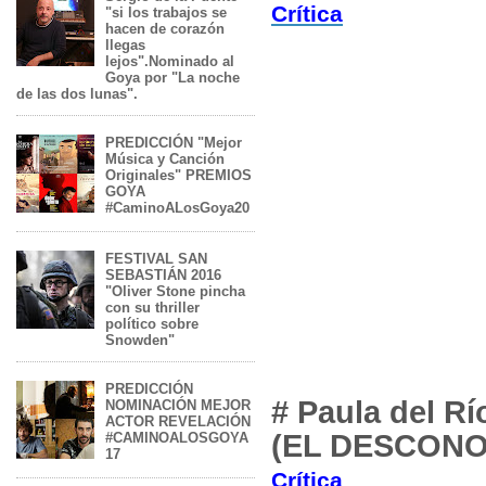
Crítica
"si los trabajos se
hacen de corazón
llegas
lejos".Nominado al
Goya por "La noche
de las dos lunas".
PREDICCIÓN "Mejor
Música y Canción
Originales" PREMIOS
GOYA
#CaminoALosGoya20
FESTIVAL SAN
SEBASTIÁN 2016
"Oliver Stone pincha
con su thriller
político sobre
Snowden"
PREDICCIÓN
# Paula del R
NOMINACIÓN MEJOR
ACTOR REVELACIÓN
(EL DESCONO
#CAMINOALOSGOYA
17
Crítica