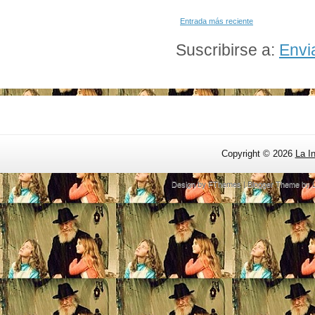
Entrada más reciente
Suscribirse a:
Envi
Copyright ©
2026
La I
Design by
FThemes
| Blogger Theme by