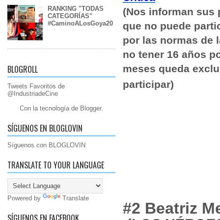
RANKING "TODAS
(Nos informan sus 
CATEGORÍAS"
#CaminoALosGoya20
que no puede parti
por las normas de 
no tener 16 años p
meses queda exclu
BLOGROLL
participar)
Tweets Favoritos de
@IndustriadeCine
Con la tecnología de
Blogger
.
SÍGUENOS EN BLOGLOVIN
Síguenos con BLOGLOVIN
TRANSLATE TO YOUR LANGUAGE
Powered by
Translate
#2 Beatriz M
SÍGUENOS EN FACEBOOK