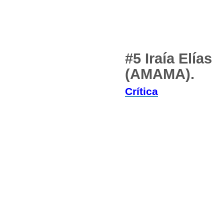
#5 Iraía Elías
(AMAMA).
C
rítica