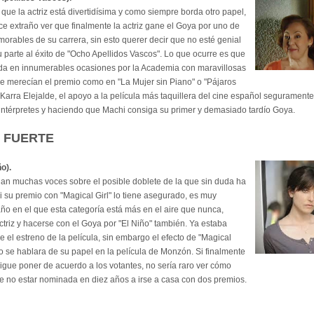
que la actriz está divertidísima y como siempre borda otro papel,
e extraño ver que finalmente la actriz gane el Goya por uno de
rables de su carrera, sin esto querer decir que no esté genial
 parte al éxito de "Ocho Apellidos Vascos". Lo que ocurre es que
rada en innumerables ocasiones por la Academia con maravillosas
e merecían el premio como en "La Mujer sin Piano" o "Pájaros
 Karra Elejalde, el apoyo a la película más taquillera del cine español segurament
ntérpretes y haciendo que Machi consiga su primer y demasiado tardío Goya.
S FUERTE
o).
an muchas voces sobre el posible doblete de la que sin duda ha
 Si su premio con "Magical Girl" lo tiene asegurado, es muy
ño en el que esta categoría está más en el aire que nunca,
ctriz y hacerse con el Goya por "El Niño" también. Ya estaba
de el estreno de la película, sin embargo el efecto de "Magical
o se hablara de su papel en la película de Monzón. Si finalmente
ue poner de acuerdo a los votantes, no sería raro ver cómo
 no estar nominada en diez años a irse a casa con dos premios.