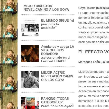
MEJOR DIRECTOR
Goya Toledo (Marsella
NOVEL:CAMINO A LOS GOYA
El papel y nominación 
donde la Toledo tambié
EL MUNDO SIGUE "el
en aquella ocasión se 
precio de la
contrarresta con el tor
ambición"
sienta muy bien a la p
nunca ha conseguido u
haciendo más difícil ad
Ayúdanos y apoya LA
VIDA QUE NOS
EL EFECTO V
ROBARON:
¡seleccionado en el
Festival FIBABC!
Mercedes León (La Isl
Muchos se quedaron atón
MEJOR ACTRIZ
REVELACIÓN:CAMIN
nominaciones. La razón
O A LOS GOYA
presentar sus candidatu
forma aumenta el núme
Academia en reconocer l
que aumente la emoción
RANKING "TODAS
demasiado. "La Isla Mí
CATEGORÍAS"
categorías por las que
#CaminoALosGoya20