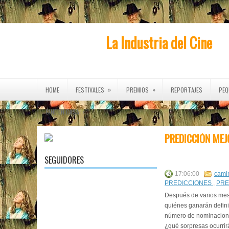
La Industria del Cine
»
»
HOME
FESTIVALES
PREMIOS
REPORTAJES
PEQ
»
CINE EN CASA
PREDICCIÓN MEJ
SEGUIDORES
17:06:00
cami
PREDICCIONES
,
PRE
Después de varios mese
quiénes ganarán defini
número de nominaciones,
¿qué sorpresas ocurrirá