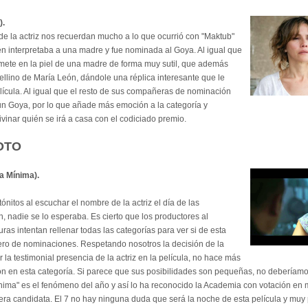
).
de la actriz nos recuerdan mucho a lo que ocurrió con "Maktub"
n interpretaba a una madre y fue nominada al Goya. Al igual que
mete en la piel de una madre de forma muy sutil, que además
bellino de María León, dándole una réplica interesante que le
elícula. Al igual que el resto de sus compañeras de nominación
n Goya, por lo que añade más emoción a la categoría y
ivinar quién se irá a casa con el codiciado premio.
OTO
a Mínima).
itos al escuchar el nombre de la actriz el día de las
, nadie se lo esperaba. Es cierto que los productores al
ras intentan rellenar todas las categorías para ver si de esta
ro de nominaciones. Respetando nosotros la decisión de la
a testimonial presencia de la actriz en la película, no hace más
 en esta categoría. Si parece que sus posibilidades son pequeñas, no deberíamo
nima" es el fenómeno del año y así lo ha reconocido la Academia con votación en 
 era candidata. El 7 no hay ninguna duda que será la noche de esta película y muy