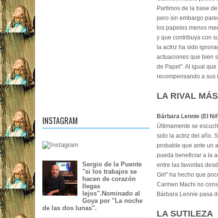
Partimos de la base de 
pero sin embargo parec
los papeles menos memo
y que contribuya con su
la actriz ha sido igno
actuaciones que bien s
de Papel". Al igual que
recompensando a sus i
LA RIVAL MÁ
Bárbara Lennie (El Niñ
INSTAGRAM
Últimamente se escuch
sido la actriz del año.
probable que ante un a
pueda beneficiar a la a
Sergio de la Puente
entre las favoritas des
"si los trabajos se
Girl" ha hecho que poc
hacen de corazón
Carmen Machi no consig
llegas
lejos".Nominado al
Bárbara Lennie pasa de
Goya por "La noche
de las dos lunas".
LA SUTILEZA