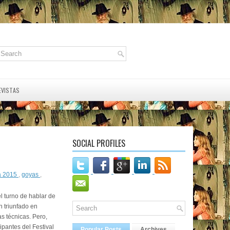
EVISTAS
SOCIAL PROFILES
a 2015
,
goyas
,
l turno de hablar de
n triunfado en
s técnicas. Pero,
ipantes del Festival
Popular Posts
Archives