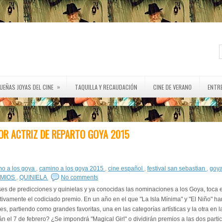
»
UEÑAS JOYAS DEL CINE
TAQUILLA Y RECAUDACIÓN
CINE DE VERANO
ENTR
OR ACTRIZ DE REPARTO GOYA 2015
no a los goya
,
camino a los goya 2015
,
cine español
,
festival san sebastian
,
goy
MIOS
,
QUINIELA
No comments
s de predicciones y quinielas y ya conocidas las nominaciones a los Goya, toca e
tivamente el codiciado premio. En un año en el que "La Isla Mínima" y "El Niño" ha
 partiendo como grandes favoritas, una en las categorías artísticas y la otra en la
n el 7 de febrero? ¿Se impondrá "Magical Girl" o dividirán premios a las dos partic