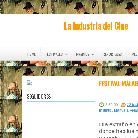
La Industria del Cine
»
»
HOME
FESTIVALES
PREMIOS
REPORTAJES
PEQ
»
CINE EN CASA
FESTIVAL MÁLAG
SEGUIDORES
8:30:00
22 fes
Instinto
,
Manuela Vela
Día extraño en 
donde habitualm