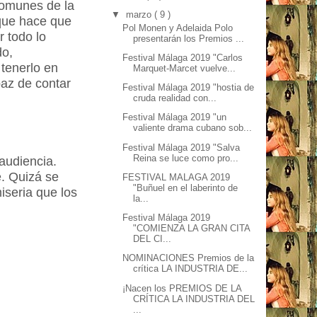
comunes de la
▼
marzo
( 9 )
a que hace que
Pol Monen y Adelaida Polo
r todo lo
presentarán los Premios ...
do,
Festival Málaga 2019 "Carlos
tenerlo en
Marquet-Marcet vuelve...
paz de contar
Festival Málaga 2019 "hostia de
cruda realidad con...
Festival Málaga 2019 "un
valiente drama cubano sob...
Festival Málaga 2019 "Salva
Reina se luce como pro...
audiencia.
e. Quizá se
FESTIVAL MALAGA 2019
"Buñuel en el laberinto de
iseria que los
la...
Festival Málaga 2019
"COMIENZA LA GRAN CITA
DEL CI...
NOMINACIONES Premios de la
crítica LA INDUSTRIA DE...
¡Nacen los PREMIOS DE LA
CRÍTICA LA INDUSTRIA DEL
...