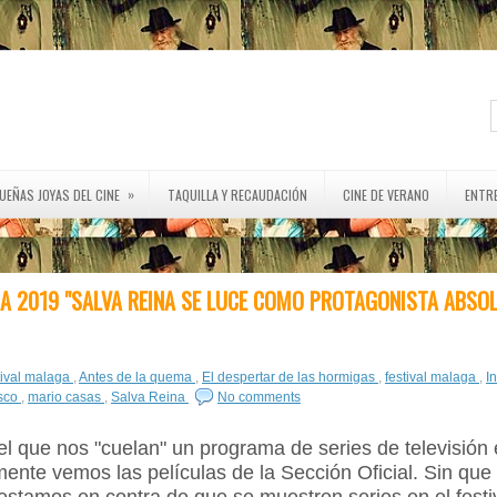
»
UEÑAS JOYAS DEL CINE
TAQUILLA Y RECAUDACIÓN
CINE DE VERANO
ENTR
A 2019 "SALVA REINA SE LUCE COMO PROTAGONISTA ABSOL
tival malaga
,
Antes de la quema
,
El despertar de las hormigas
,
festival malaga
,
I
sco
,
mario casas
,
Salva Reina
No comments
el que nos "cuelan" un programa de series de televisión 
ente vemos las películas de la Sección Oficial. Sin que 