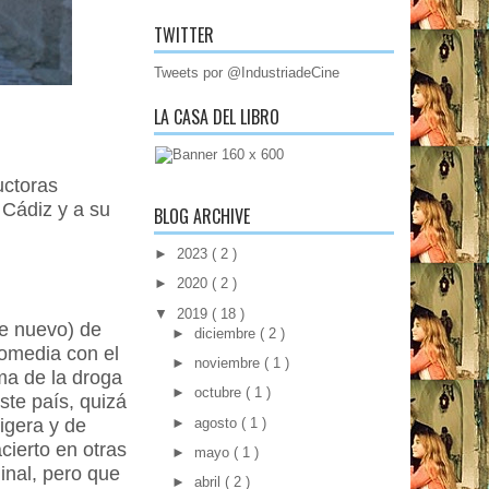
TWITTER
Tweets por @IndustriadeCine
LA CASA DEL LIBRO
uctoras
 Cádiz y a su
BLOG ARCHIVE
►
2023
( 2 )
►
2020
( 2 )
▼
2019
( 18 )
e nuevo) de
►
diciembre
( 2 )
omedia con el
►
noviembre
( 1 )
ma de la droga
►
octubre
( 1 )
ste país, quizá
►
agosto
( 1 )
igera y de
cierto en otras
►
mayo
( 1 )
inal, pero que
►
abril
( 2 )