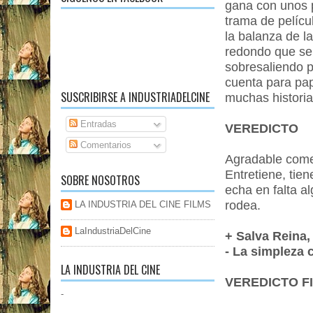
gana con unos p
trama de películ
la balanza de l
redondo que se 
sobresaliendo 
cuenta para pap
SUSCRIBIRSE A INDUSTRIADELCINE
muchas histori
Entradas
VEREDICTO
Comentarios
Agradable comed
Entretiene, tie
SOBRE NOSOTROS
echa en falta a
rodea.
LA INDUSTRIA DEL CINE FILMS
LaIndustriaDelCine
+ Salva Reina,
- La simpleza 
LA INDUSTRIA DEL CINE
VEREDICTO FI
-