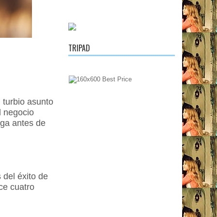
TRIPAD
 turbio asunto
l negocio
oga antes de
 del éxito de
ace cuatro