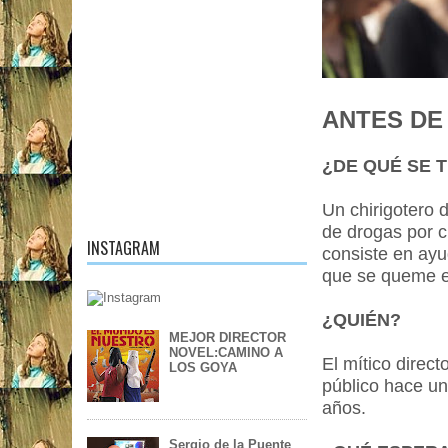
ANTES DE 
¿DE QUÉ SE 
Un chirigotero 
de drogas por c
INSTAGRAM
consiste en ay
que se queme e
¿QUIÉN?
MEJOR DIRECTOR
NOVEL:CAMINO A
El mítico direc
LOS GOYA
público hace un 
años.
Sergio de la Puente