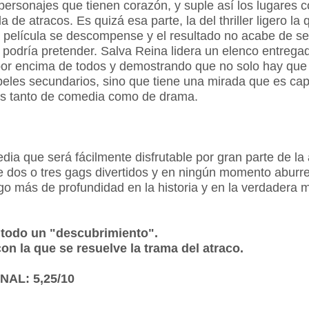
ersonajes que tienen corazón, y suple así los lugares 
a de atracos. Es quizá esa parte, la del thriller ligero l
a película se descompense y el resultado no acabe de se
podría pretender. Salva Reina lidera un elenco entrega
por encima de todos y demostrando que no solo hay que 
eles secundarios, sino que tiene una mirada que es ca
as tanto de comedia como de drama.
ia que será fácilmente disfrutable por gran parte de la 
ne dos o tres gags divertidos y en ningún momento aburr
lgo más de profundidad en la historia y en la verdadera m
 todo un "descubrimiento".
con la que se resuelve la trama del atraco.
NAL: 5,25/10