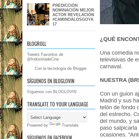
PREDICCIÓN
NOMINACIÓN MEJOR
ACTOR REVELACIÓN
#CAMINOALOSGOYA
17
¿QUÉ ENCON
BLOGROLL
Una comedia no
Tweets Favoritos de
televisivas de 
@IndustriadeCine
carnaval.
Con la tecnología de
Blogger
.
NUESTRA (BR
SÍGUENOS EN BLOGLOVIN
Síguenos con BLOGLOVIN
Con un guion a
Madrid y sus h
TRANSLATE TO YOUR LANGUAGE
telón de fondo 
del estrecho. C
del mundo, y sa
Powered by
Translate
paso salpicarla
ocasiones. "Ant
SÍGUENOS EN FACEBOOK