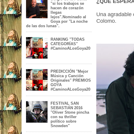
¿QUÉ ESPER
"si los trabajos se
hacen de corazón
llegas
Una agradable c
lejos".Nominado al
Colomo.
Goya por "La noche
de las dos lunas".
RANKING "TODAS
CATEGORÍAS"
#CaminoALosGoya20
PREDICCIÓN "Mejor
Música y Canción
Originales" PREMIOS
GOYA
#CaminoALosGoya20
FESTIVAL SAN
SEBASTIÁN 2016
"Oliver Stone pincha
con su thriller
político sobre
Snowden"