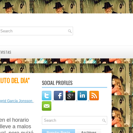
EVISTAS
UTO DEL DÍA"
SOCIAL PROFILES
ngrid García Jonsson
,
en el horario
lleve a malos
Popular Posts
Archives