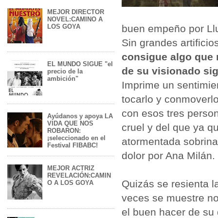
MEJOR DIRECTOR
NOVEL:CAMINO A
LOS GOYA
buen empeño por Llu
Sin grandes artifici
consigue algo que 
EL MUNDO SIGUE "el
de su visionado si
precio de la
ambición"
Imprime un sentimie
tocarlo y conmoverl
con esos tres perso
Ayúdanos y apoya LA
VIDA QUE NOS
cruel y del que ya qu
ROBARON:
¡seleccionado en el
atormentada sobrina
Festival FIBABC!
dolor por Ana Milán.
MEJOR ACTRIZ
REVELACIÓN:CAMIN
Quizás se resienta l
O A LOS GOYA
veces se muestre no
el buen hacer de su 