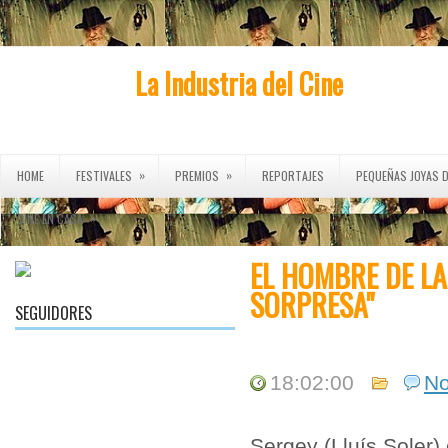
La Industria del Cine
»
»
HOME
FESTIVALES
PREMIOS
REPORTAJES
PEQUEÑAS JOYAS D
»
CINE EN CASA
EL HOMBRE DE L
SORPRESA"
SEGUIDORES
18:02:00
N
Sergey (Lluís Soler) 