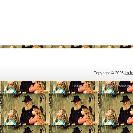
Copyright ©
2026
La I
Design by
FThemes
| Blogger Theme by