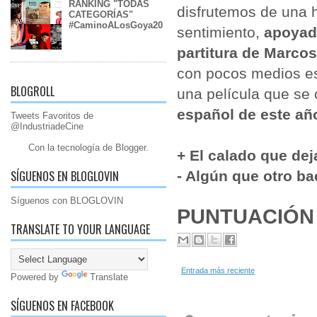
RANKING "TODAS
disfrutemos de una 
CATEGORÍAS"
#CaminoALosGoya20
sentimiento,
apoyado
partitura de Marco
con pocos medios es
BLOGROLL
una película que se
español de este añ
Tweets Favoritos de
@IndustriadeCine
Con la tecnología de
Blogger
.
+ El calado que dej
SÍGUENOS EN BLOGLOVIN
- Algún que otro ba
Síguenos con BLOGLOVIN
PUNTUACIÓN F
TRANSLATE TO YOUR LANGUAGE
Entrada más reciente
Powered by
Translate
SÍGUENOS EN FACEBOOK