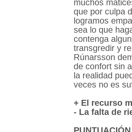
muchos matice
que por culpa d
logramos empat
sea lo que hag
contenga algun
transgredir y r
Rúnarsson dem
de confort sin 
la realidad pue
veces no es suf
+ El recurso m
- La falta de r
PUNTUACIÓN T