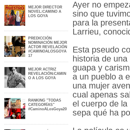
Ayer no empeza
MEJOR DIRECTOR
sino que tuvimo
NOVEL:CAMINO A
LOS GOYA
para la present
Larrieu, conoci
PREDICCIÓN
NOMINACIÓN MEJOR
ACTOR REVELACIÓN
Esta pseudo co
#CAMINOALOSGOYA
17
historia de una
guapa y carismá
MEJOR ACTRIZ
REVELACIÓN:CAMIN
a un pueblo a 
O A LOS GOYA
una mujer avent
cual apenas sa
RANKING "TODAS
el cuerpo de l
CATEGORÍAS"
#CaminoALosGoya20
sepa qué ha pod