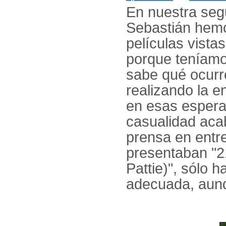
En nuestra seg
Sebastián hemos
películas vista
porque teníamo
sabe qué ocurre
realizando la e
en esas espera
casualidad acab
prensa en entre
presentaban "2
Pattie)", sólo h
adecuada, aunq