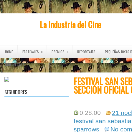
La Industria del Cine
»
»
HOME
FESTIVALES
PREMIOS
REPORTAJES
PEQUEÑAS JOYAS D
»
CINE EN CASA
FESTIVAL SAN SE
SECCIÓN OFICIAL
SEGUIDORES
0:28:00
21 noc
festival san sebasti
sparrows
No com