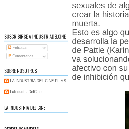
sexuales de alg
crear la histor
muerta.
Esto es algo q
SUSCRIBIRSE A INDUSTRIADELCINE
desarrolla la pe
Entradas
de Pattie (Kari
Comentarios
va solucionando
afectivo con s
SOBRE NOSOTROS
de inhibición q
LA INDUSTRIA DEL CINE FILMS
LaIndustriaDelCine
LA INDUSTRIA DEL CINE
-