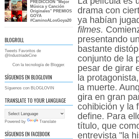
La película es
PREDICCIÓN "Mejor
Música y Canción
drama con ciert
Originales" PREMIOS
GOYA
ya habían juga
#CaminoALosGoya20
filmes.
Comienza
presentando un
BLOGROLL
bastante distóp
Tweets Favoritos de
@IndustriadeCine
conjunto de la 
Con la tecnología de
Blogger
.
pesar de girar 
la protagonista
SÍGUENOS EN BLOGLOVIN
la muerte. Aun
Síguenos con BLOGLOVIN
gira en gran par
TRANSLATE TO YOUR LANGUAGE
cohibición y la
define. Para ell
Powered by
Translate
título, que com
SÍGUENOS EN FACEBOOK
entrevista "la h