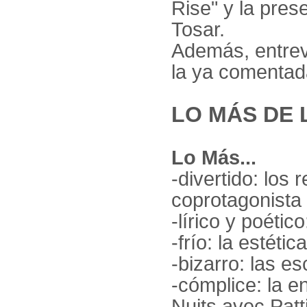
Rise" y la pres
Tosar.
Además, entrevi
la ya comenta
LO MÁS DE 
Lo Más...
-divertido: los
coprotagonista 
-lírico y poéti
-frío: la estéti
-bizarro: las e
-cómplice: la e
Nuits avec Patti