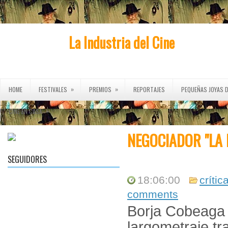
La Industria del Cine
»
»
HOME
FESTIVALES
PREMIOS
REPORTAJES
PEQUEÑAS JOYAS D
»
CINE EN CASA
NEGOCIADOR "LA
SEGUIDORES
18:06:00
críti
comments
Borja Cobeaga 
largometraje tr