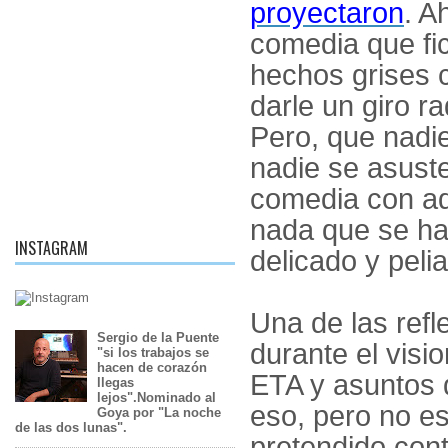
proyectaron
. A
comedia que fi
hechos grises 
darle un giro r
Pero, que nadie
nadie se asust
comedia con aqu
nada que se ha
INSTAGRAM
delicado y peli
Una de las ref
Sergio de la Puente
durante el visi
"si los trabajos se
hacen de corazón
ETA y asuntos 
llegas
lejos".Nominado al
eso, pero no e
Goya por "La noche
de las dos lunas".
pretendido cont