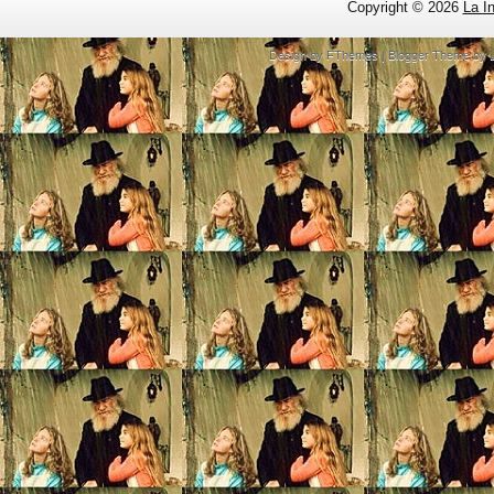
Copyright ©
2026
La I
Design by
FThemes
| Blogger Theme by