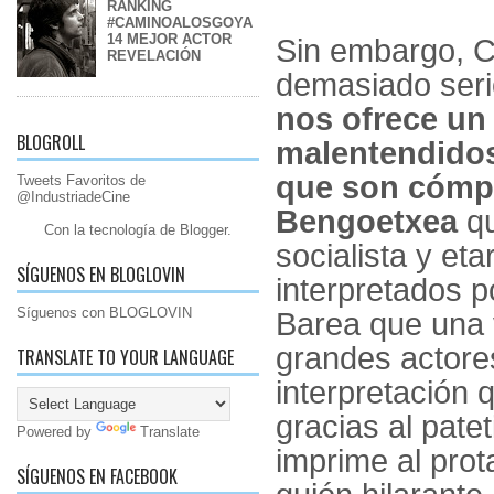
RANKING
#CAMINOALOSGOYA
14 MEJOR ACTOR
Sin embargo, 
REVELACIÓN
demasiado ser
nos ofrece un 
BLOGROLL
malentendidos 
que son cómp
Tweets Favoritos de
@IndustriadeCine
Bengoetxea
qu
Con la tecnología de
Blogger
.
socialista y et
SÍGUENOS EN BLOGLOVIN
interpretados 
Síguenos con BLOGLOVIN
Barea que una 
grandes actore
TRANSLATE TO YOUR LANGUAGE
interpretación 
gracias al pate
Powered by
Translate
imprime al prot
SÍGUENOS EN FACEBOOK