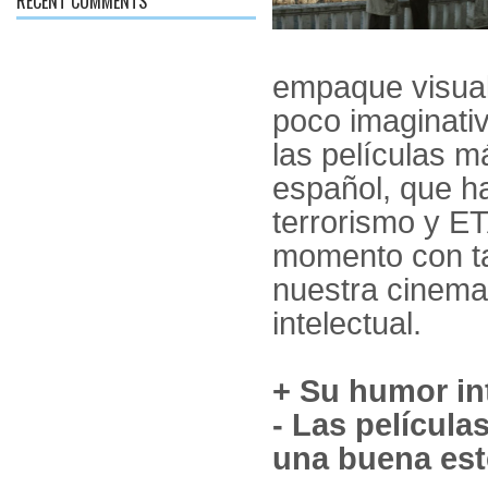
RECENT COMMENTS
empaque visual 
poco imaginati
las películas má
español, que h
terrorismo y E
momento con tan
nuestra cinemat
intelectual.
+ Su humor in
- Las películ
una buena est