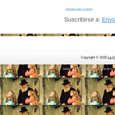
Entrada más reciente
Suscribirse a:
Envi
Copyright ©
2026
La I
Design by
FThemes
| Blogger Theme by