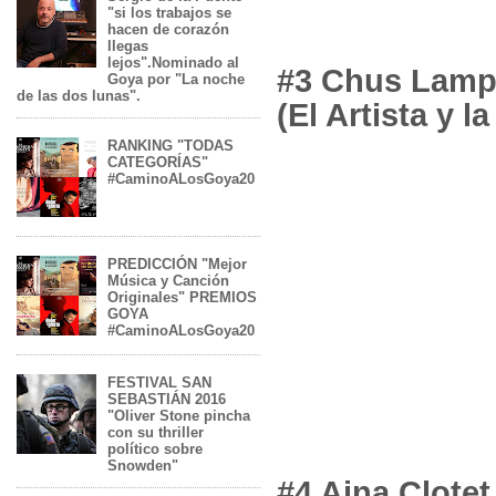
"si los trabajos se
hacen de corazón
llegas
lejos".Nominado al
#3 Chus Lamp
Goya por "La noche
de las dos lunas".
(El Artista y l
RANKING "TODAS
CATEGORÍAS"
#CaminoALosGoya20
PREDICCIÓN "Mejor
Música y Canción
Originales" PREMIOS
GOYA
#CaminoALosGoya20
FESTIVAL SAN
SEBASTIÁN 2016
"Oliver Stone pincha
con su thriller
político sobre
Snowden"
#4 Aina Clotet