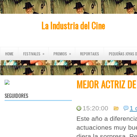
La Industria del Cine
»
»
HOME
FESTIVALES
PREMIOS
REPORTAJES
PEQUEÑAS JOYAS D
»
CINE EN CASA
MEJOR ACTRIZ DE
SEGUIDORES
15:20:00
1 
Este año a diferenci
actuaciones muy bue
diera la sorpresa. R