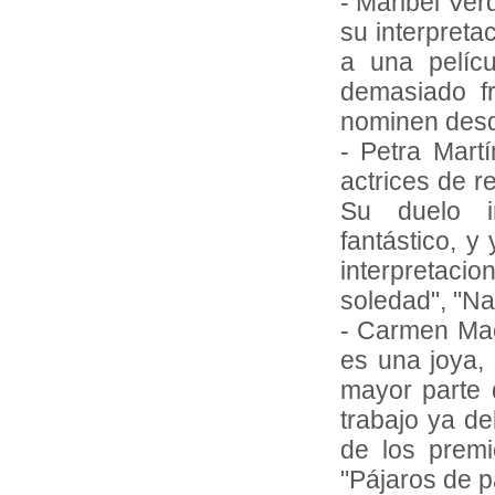
- Maribel Ver
su interpreta
a una pelíc
demasiado f
nominen desd
- Petra Mart
actrices de 
Su duelo i
fantástico, 
interpretac
soledad", "Na
- Carmen Mach
es una joya, 
mayor parte d
trabajo ya de
de los premi
"Pájaros de p