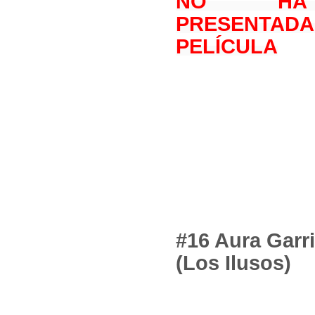
NO HA
PRESENT
PELÍCULA
#16 Aura Garr
(Los Ilusos)