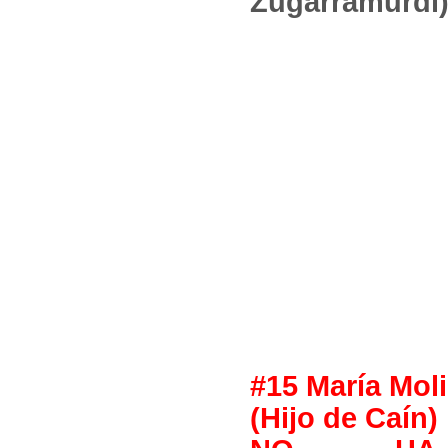
Zugarramurdi
#15 María Mol
(Hijo de Caín)