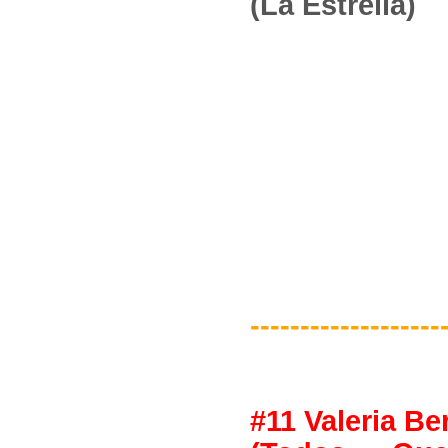
(La Estrella)
-------------------
#11 Valeria Ber