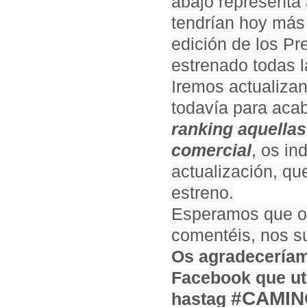
abajo representa 
tendrían hoy más
edición de los Pr
estrenado todas l
Iremos actualiza
todavía para acab
ranking aquellas
comercial
, os in
actualización, q
estreno.
Esperamos que os 
comentéis, nos su
Os agradeceríam
Facebook que uti
#CAMI
hastag