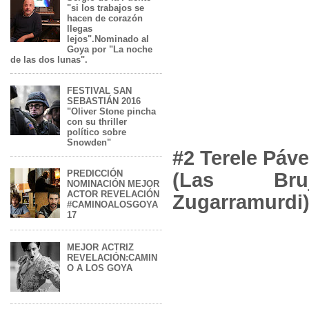
"si los trabajos se
hacen de corazón
llegas
lejos".Nominado al
Goya por "La noche
de las dos lunas".
FESTIVAL SAN
SEBASTIÁN 2016
"Oliver Stone pincha
con su thriller
político sobre
Snowden"
#2 Terele Páv
PREDICCIÓN
(Las Br
NOMINACIÓN MEJOR
ACTOR REVELACIÓN
Zugarramurdi
#CAMINOALOSGOYA
17
MEJOR ACTRIZ
REVELACIÓN:CAMIN
O A LOS GOYA