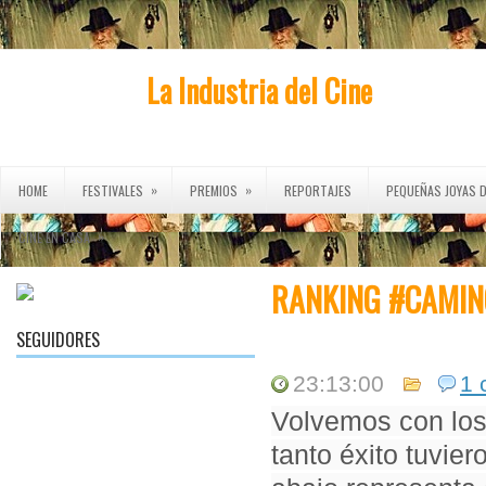
La Industria del Cine
»
»
HOME
FESTIVALES
PREMIOS
REPORTAJES
PEQUEÑAS JOYAS D
»
CINE EN CASA
RANKING #CAMIN
SEGUIDORES
23:13:00
1 
Volvemos con lo
tanto éxito tuvier