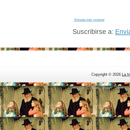
Entrada más reciente
Suscribirse a:
Envi
Copyright ©
2026
La I
Design by
FThemes
| Blogger Theme by