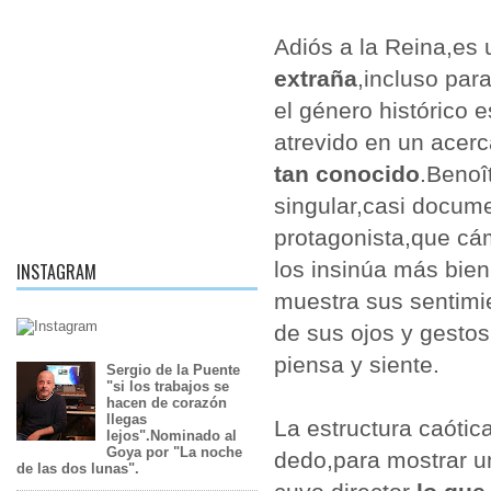
Adiós a la Reina,es
extraña
,incluso par
el género histórico 
atrevido en un acer
tan conocido
.Benoî
singular,casi docume
protagonista,que c
los insinúa más bien
INSTAGRAM
muestra sus sentimie
de sus ojos y gestos
piensa y siente.
Sergio de la Puente
"si los trabajos se
hacen de corazón
llegas
La estructura caótic
lejos".Nominado al
Goya por "La noche
dedo,para mostrar u
de las dos lunas".