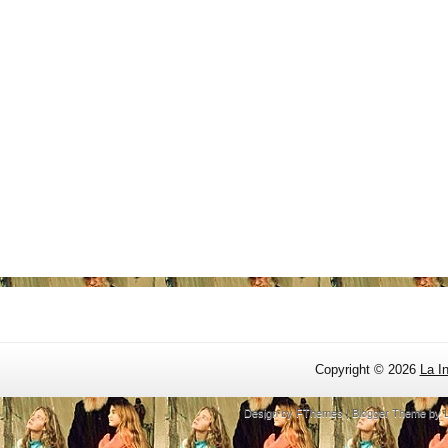
Copyright ©
2026
La I
Design by
FThemes
| Blogger Theme by