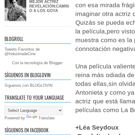
MEJOR ACTRIZ
con esa mirada frágil
REVELACIÓN:CAMIN
O A LOS GOYA
imaginar otra actriz 
Quizás se pueda echa
la película,pero vist
BLOGROLL
muestra como es la p
connotación negativ
Tweets Favoritos de
@IndustriadeCine
Con la tecnología de
Blogger
.
Una película valiente
SÍGUENOS EN BLOGLOVIN
reina más odiada de 
todas ellas,sin olvi
Síguenos con BLOGLOVIN
Antonieta y como ya
TRANSLATE TO YOUR LANGUAGE
actriz que está lla
películas como La B
Powered by
Translate
+Léa Seydoux
SÍGUENOS EN FACEBOOK