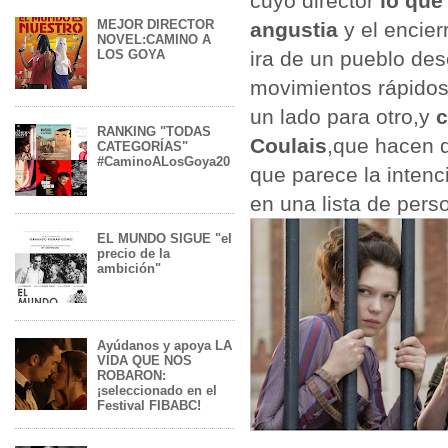
cuyo director
lo que
MEJOR DIRECTOR
angustia
y el encie
NOVEL:CAMINO A
LOS GOYA
ira de un pueblo de
movimientos rápidos
un lado para otro,y
c
RANKING "TODAS
Coulais
,que hacen 
CATEGORÍAS"
#CaminoALosGoya20
que parece la intenci
en una lista de pers
EL MUNDO SIGUE "el
precio de la
ambición"
Ayúdanos y apoya LA
VIDA QUE NOS
ROBARON:
¡seleccionado en el
Festival FIBABC!