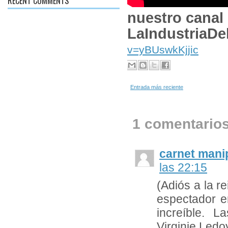
RECENT COMMENTS
nuestro canal
LaIndustriaDe
v=yBUswkKjjic
Entrada más reciente
1 comentarios
carnet mani
las 22:15
(Adiós a la r
espectador en
increíble. 
Virginie Ledo