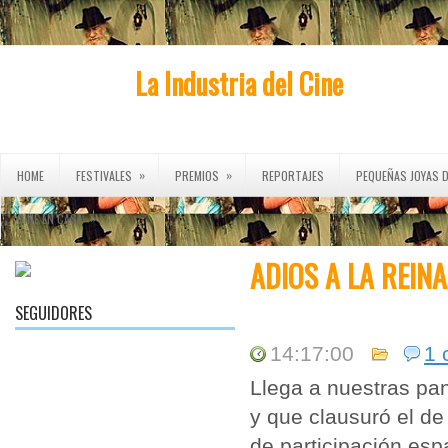
La Industria del Cine
»
»
HOME
FESTIVALES
PREMIOS
REPORTAJES
PEQUEÑAS JOYAS D
»
CINE EN CASA
ADIOS A LA REIN
SEGUIDORES
14:17:00
1 
Llega a nuestras pant
y que clausuró el d
de participación esp